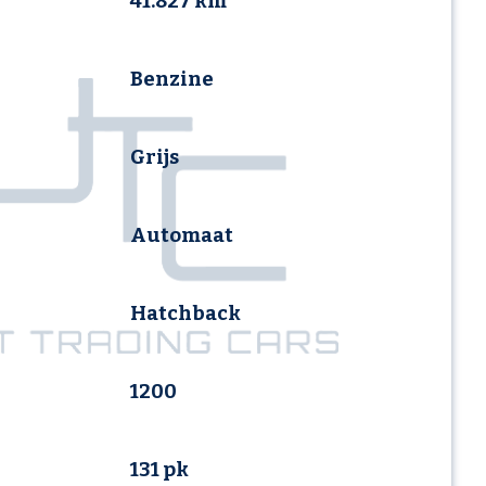
41.827 km
Benzine
Grijs
Automaat
Hatchback
1200
131 pk