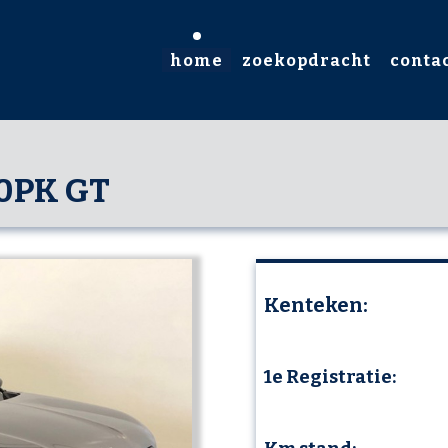
home
zoekopdracht
conta
30PK GT
Kenteken:
1e Registratie: