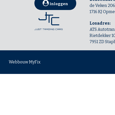
Inloggen
de Veken 206
1716 KJ Opme
Losadres:
ATS Autotran
Rietdekker 1
7951 ZD Stap
Webbouw
MyFix