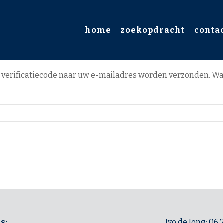
home
zoekopdracht
conta
een verificatiecode naar uw e-mailadres worden verzonden. W
s:
Ivo de Jong: 06 