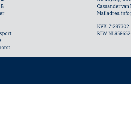
 B
Cassander van D
er
Mailadres: info
KVK: 71287302
sport
BTW: NL858652
0
horst