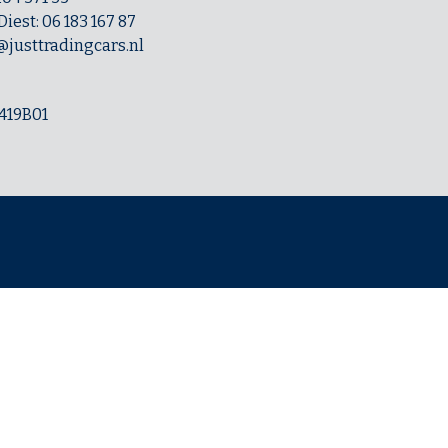
iest: 06 183 167 87
@justtradingcars.nl
419B01